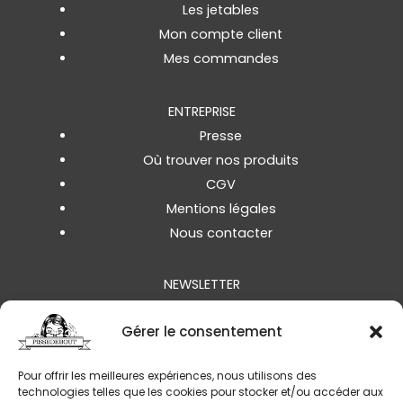
Les jetables
Mon compte client
Mes commandes
ENTREPRISE
Presse
Où trouver nos produits
CGV
Mentions légales
Nous contacter
NEWSLETTER
Sois parmi les premier.e.s informé.e.s des
nouveautés
, des
événements
et
Gérer le consentement
des
offres spéciales :
inscris-toi ici .
Pour offrir les meilleures expériences, nous utilisons des
technologies telles que les cookies pour stocker et/ou accéder aux