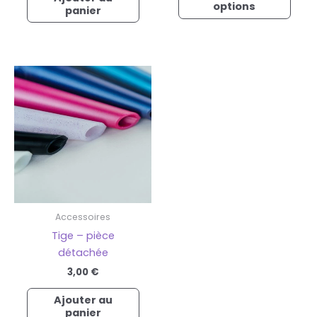
options
panier
Accessoires
Tige – pièce
détachée
3,00
€
Ajouter au
panier